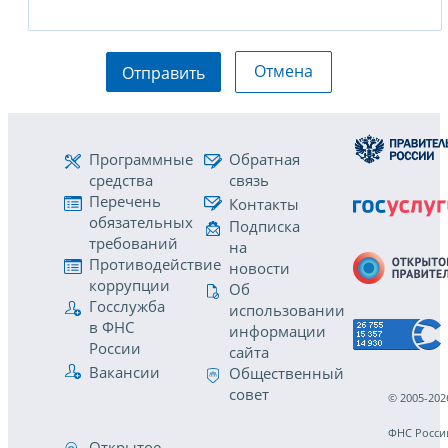
Отмена
Отправить
Программные
Обратная
средства
связь
Перечень
Контакты
обязательных
Подписка
требований
на
Противодействие
новости
коррупции
Об
Госслужба
использовании
в ФНС
информации
России
сайта
Вакансии
Общественный
совет
© 2005-202
ФНС Росси
Открытое