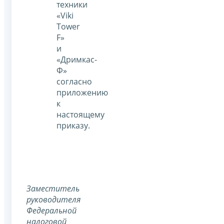
техники
«Viki
Tower
F»
и
«Дримкас-
Ф»
согласно
приложению
к
настоящему
приказу.
Заместитель
руководителя
Федеральной
налоговой