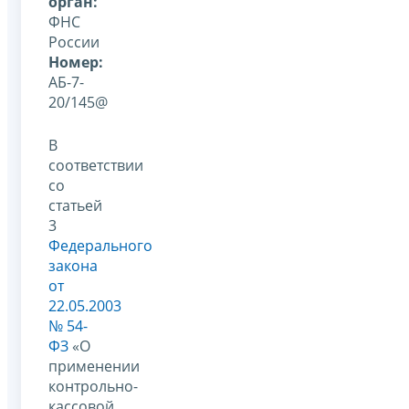
орган:
ФНС
России
Номер:
АБ-7-
20/145@
В
соответствии
со
статьей
3
Федерального
закона
от
22.05.2003
№ 54-
ФЗ
«О
применении
контрольно-
кассовой