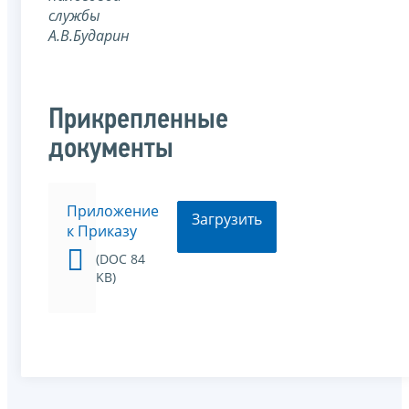
службы
А.В.Бударин
Прикрепленные
документы
Приложение
Загрузить
к Приказу
(DOC 84
KB)