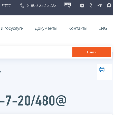
8-800-222-2222
и госуслуги
Документы
Контакты
ENG
Найти
и
Б-7-20/480@