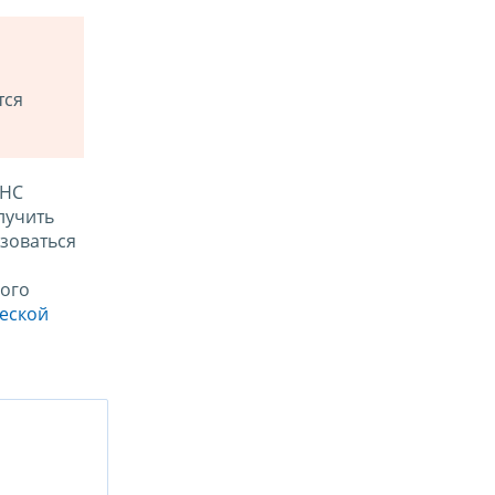
тся
ФНС
лучить
зоваться
ого
ческой