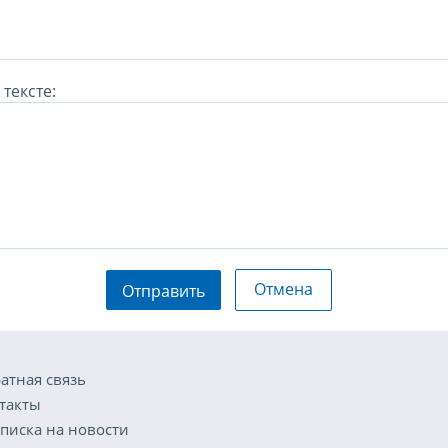
тексте:
Отмена
Отправить
атная связь
такты
писка на новости