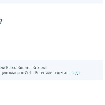
?
сли Вы сообщите об этом.
цию клавиш: Ctrl + Enter или нажмите
сюда
.