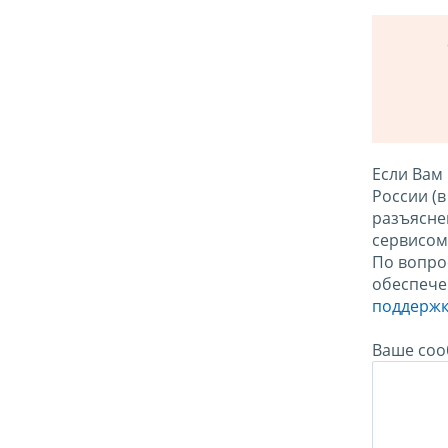
Если Вам
России (
разъясне
сервисо
По вопро
обеспече
поддержк
Ваше соо