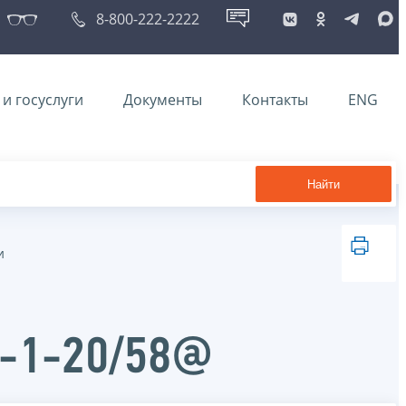
8-800-222-2222
и госуслуги
Документы
Контакты
ENG
Найти
и
Б-1-20/58@