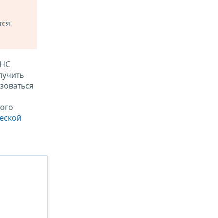
тся
ФНС
лучить
зоваться
ого
ческой