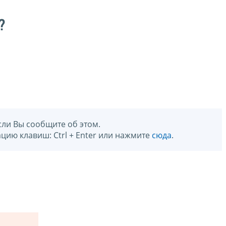
?
сли Вы сообщите об этом.
цию клавиш: Ctrl + Enter или нажмите
сюда
.