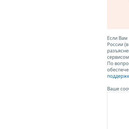
Если Вам
России (
разъясне
сервисо
По вопро
обеспече
поддержк
Ваше соо