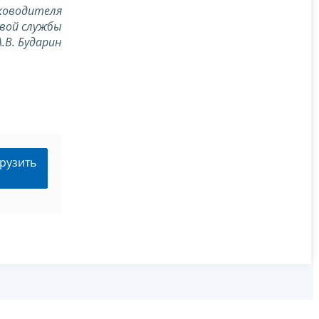
ководителя
вой службы
А.В. Бударин
рузить