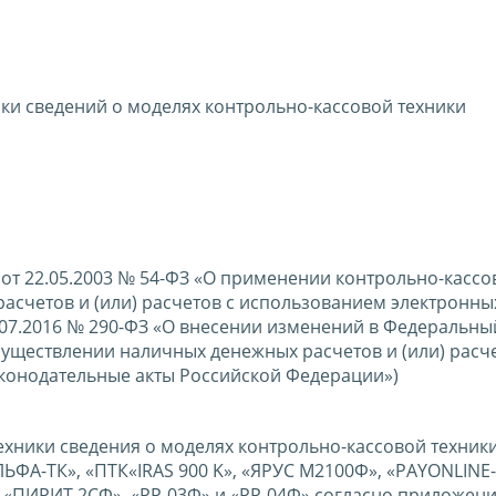
ики сведений о моделях контрольно-кассовой техники
а от 22.05.2003 № 54-ФЗ «О применении контрольно-кассо
асчетов и (или) расчетов с использованием электронны
.07.2016 № 290-ФЗ «О внесении изменений в Федеральны
уществлении наличных денежных расчетов и (или) расче
аконодательные акты Российской Федерации»)
ехники сведения о моделях контрольно-кассовой техник
ФА-ТК», «ПТК«IRAS 900 K», «ЯРУС М2100Ф», «PAYONLINE-
«ПИРИТ 2СФ», «РР-03Ф» и «РР-04Ф» согласно приложени