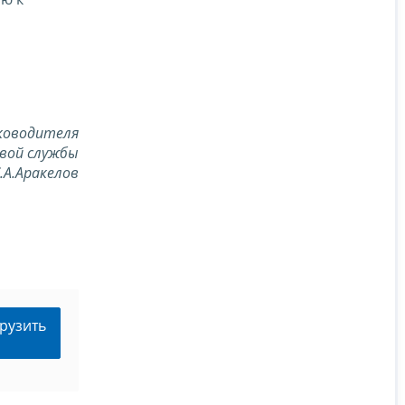
ководителя
вой службы
.А.Аракелов
рузить