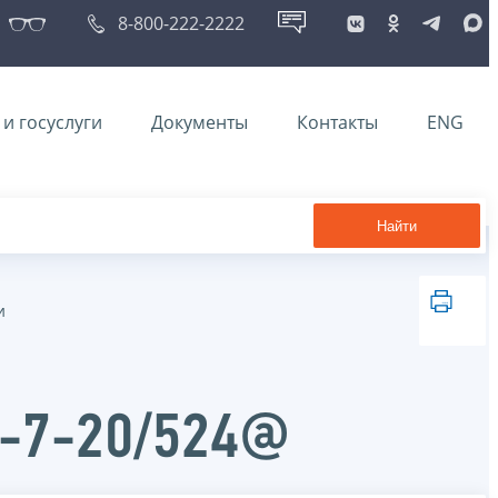
8-800-222-2222
и госуслуги
Документы
Контакты
ENG
Найти
и
А-7-20/524@