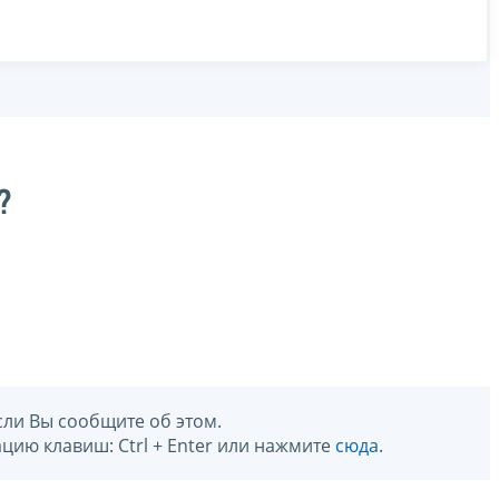
?
сли Вы сообщите об этом.
цию клавиш: Ctrl + Enter или нажмите
сюда
.