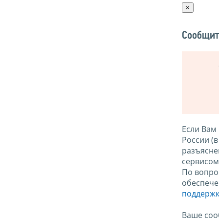
×
Сообщит
Если Вам
России (
разъясне
сервисо
По вопро
обеспече
поддержк
Ваше соо