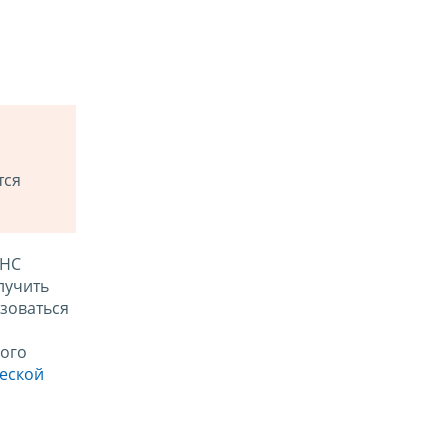
тся
ФНС
лучить
зоваться
ого
ческой