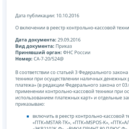
Дата публикации: 10.10.2016
О включении в реестр контрольно-кассовой техн
Дата документа:
29.09.2016
Вид документа:
Приказ
Принявший орган:
ФНС России
Номер:
СА-7-20/524@
В соответствии со статьей 3 Федерального закон
техники при осуществлении наличных денежных р
платежа» (в редакции Федерального закона от 03
применении контрольно-кассовой техники при ос
использованием платежных карт» и отдельные з
приказываю:
включить в реестр контрольно-кассовой т
«ПТК«MSTAR-TK», «ПТК«MSPOS-K», «ПТК«АЛЬ
«ЭКР2102К-Ф», «ВИКИ ПРИНТ 80 ПЛЮС Ф», 