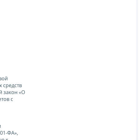
вой
х средств
й закон «О
тов с
и
01-ФА»,
ю к