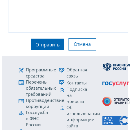
Отмена
Отправить
Программные
Обратная
средства
связь
Перечень
Контакты
обязательных
Подписка
требований
на
Противодействие
новости
коррупции
Об
Госслужба
использовании
в ФНС
информации
России
сайта