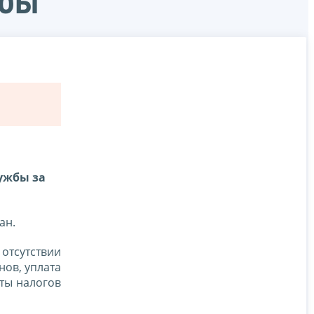
жбы
ужбы за
ан.
отсутствии
нов, уплата
аты налогов