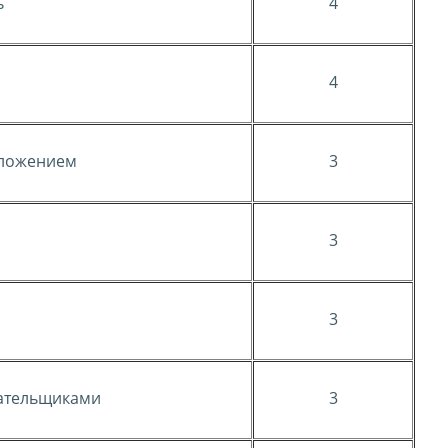
ь
4
4
оложением
3
3
3
лательщиками
3