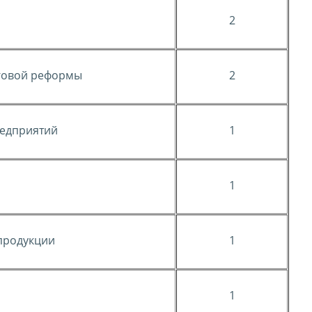
2
говой реформы
2
редприятий
1
1
продукции
1
1