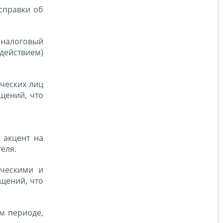
справки об
 налоговый
действием)
ческих лиц
щений, что
 акцент на
еля.
ическими и
щений, что
м периоде,