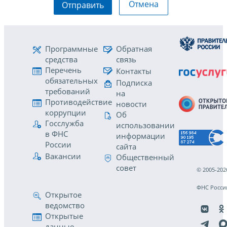
Отмена
Отправить
Программные
Обратная
средства
связь
Перечень
Контакты
обязательных
Подписка
требований
на
Противодействие
новости
коррупции
Об
Госслужба
использовании
в ФНС
информации
России
сайта
Вакансии
Общественный
совет
© 2005-202
ФНС Росси
Открытое
ведомство
Открытые
данные