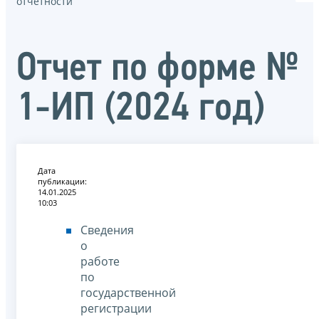
отчётности
Отчет по форме №
1-ИП (2024 год)
Дата
публикации:
14.01.2025
10:03
Сведения
о
работе
по
государственной
регистрации