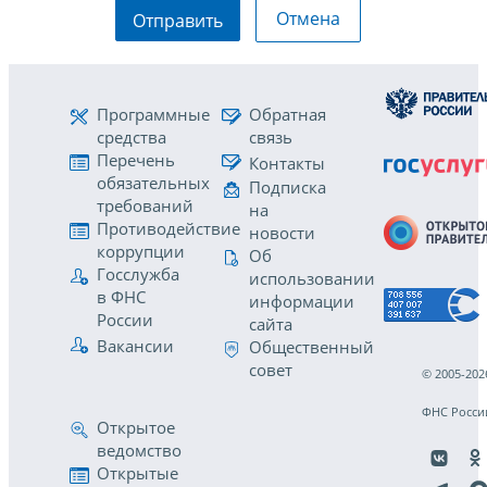
Отмена
Отправить
Программные
Обратная
средства
связь
Перечень
Контакты
обязательных
Подписка
требований
на
Противодействие
новости
коррупции
Об
Госслужба
использовании
в ФНС
информации
России
сайта
Вакансии
Общественный
совет
© 2005-202
ФНС Росси
Открытое
ведомство
Открытые