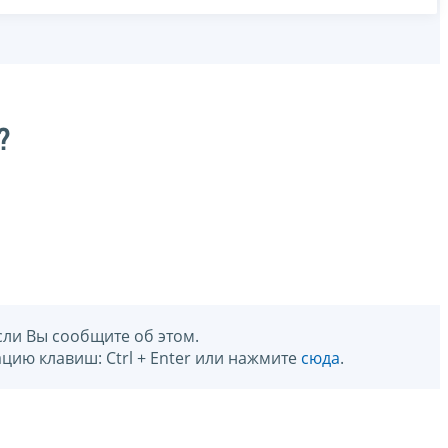
?
сли Вы сообщите об этом.
цию клавиш: Ctrl + Enter или нажмите
сюда
.