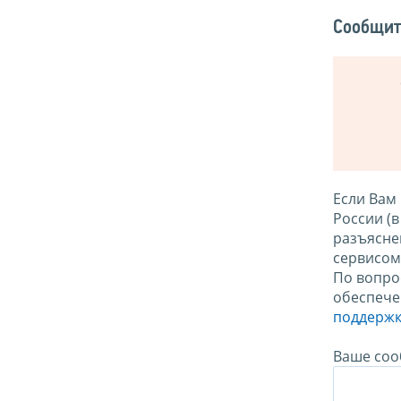
Сообщит
Если Вам
России (
разъясне
сервисо
По вопро
обеспече
поддержк
Ваше соо