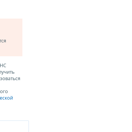
тся
ФНС
лучить
зоваться
ого
ческой