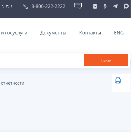
8-800-222-2222
и госуслуги
Документы
Контакты
ENG
Найти
 отчётности