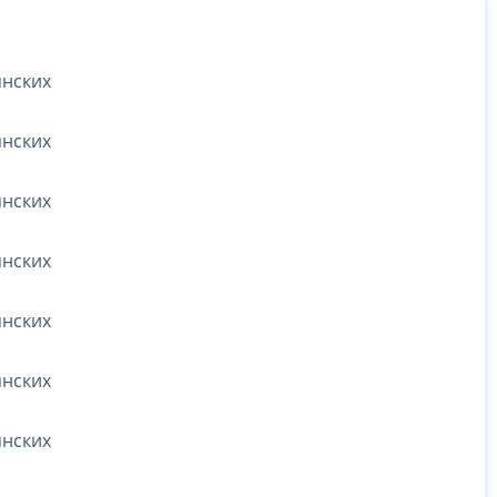
янских
янских
янских
янских
янских
янских
янских