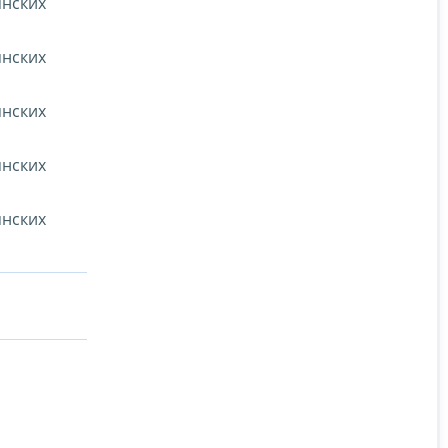
янских
янских
янских
янских
янских