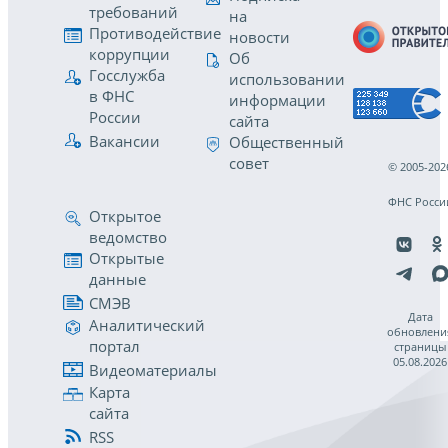
требований
на
Противодействие
новости
коррупции
Об
Госслужба
использовании
в ФНС
информации
России
сайта
Вакансии
Общественный
совет
© 2005-202
ФНС Росси
Открытое
ведомство
Открытые
данные
СМЭВ
Дата
Аналитический
обновлени
портал
страницы
05.08.2026
Видеоматериалы
Карта
сайта
RSS