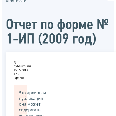
отчётности
Отчет по форме №
1-ИП (2009 год)
Дата
публикации:
15.05.2013
17:21
(архив)
Это архивная
публикация -
она может
содержать
устаревшую