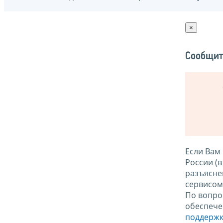
×
Сообщит
Если Вам
России (
разъясне
сервисо
По вопро
обеспече
поддержк