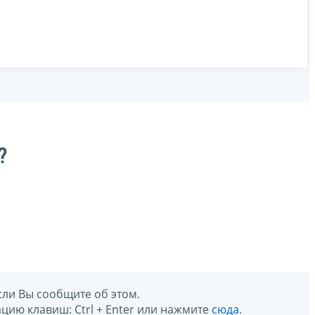
?
сли Вы сообщите об этом.
цию клавиш: Ctrl + Enter или нажмите
сюда
.