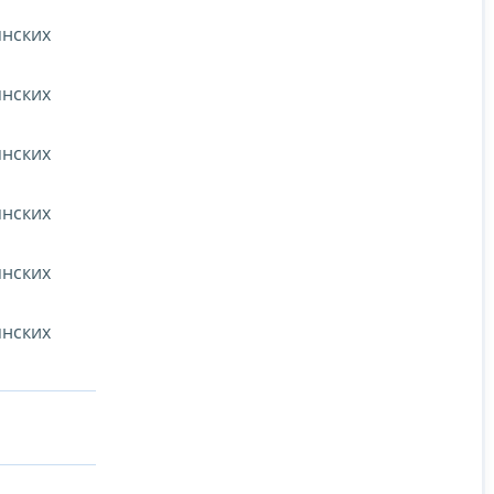
янских
янских
янских
янских
янских
янских