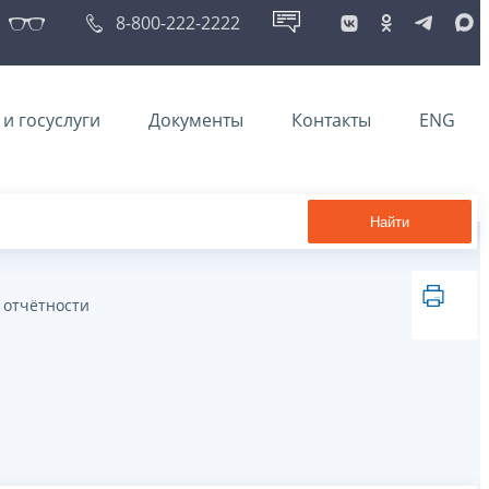
8-800-222-2222
и госуслуги
Документы
Контакты
ENG
Найти
 отчётности