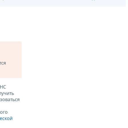
тся
ФНС
лучить
зоваться
ого
ческой