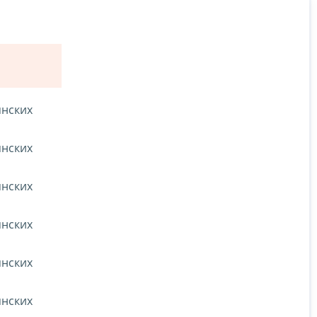
янских
янских
янских
янских
янских
янских