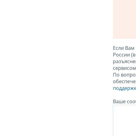
Если Вам
России (
разъясне
сервисо
По вопро
обеспече
поддержк
Ваше соо