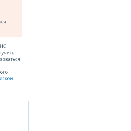
тся
ФНС
лучить
зоваться
ого
ческой