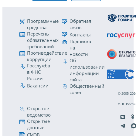
Программные
Обратная
средства
связь
Перечень
Контакты
обязательных
Подписка
требований
на
Противодействие
новости
коррупции
Об
Госслужба
использовании
в ФНС
информации
России
сайта
Вакансии
Общественный
совет
© 2005-202
ФНС Росси
Открытое
ведомство
Открытые
данные
СМЭВ