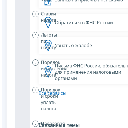
Ставки
налога
Обратиться в ФНС России
Льготы
по
Узнать о жалобе
налогу
Порядок
Письма ФНС России, обязатель
исчисления
для применения налоговыми
налога
органами
Порядок
Все сервисы
и сроки
уплаты
налога
Налоговая
Связанные темы