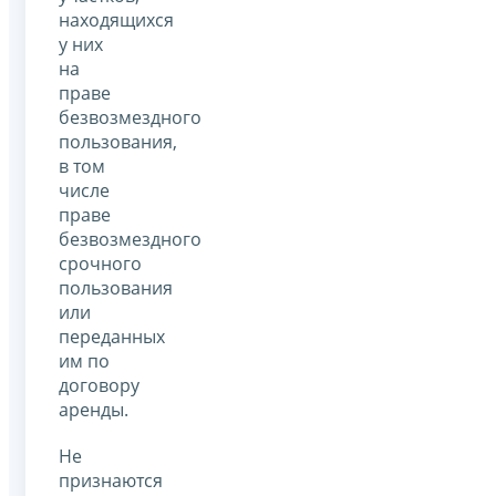
находящихся
у них
на
праве
безвозмездного
пользования,
в том
числе
праве
безвозмездного
срочного
пользования
или
переданных
им по
договору
аренды.
Не
признаются