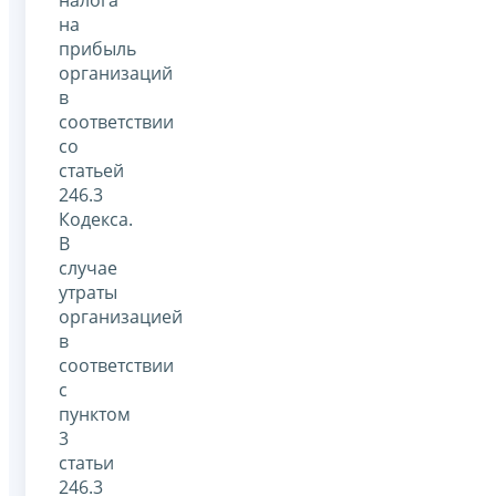
налога
на
прибыль
организаций
в
соответствии
со
статьей
246.3
Кодекса.
В
случае
утраты
организацией
в
соответствии
с
пунктом
3
статьи
246.3