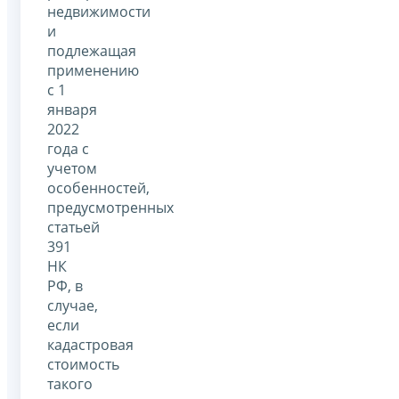
недвижимости
и
подлежащая
применению
с 1
января
2022
года с
учетом
особенностей,
предусмотренных
статьей
391
НК
РФ, в
случае,
если
кадастровая
стоимость
такого