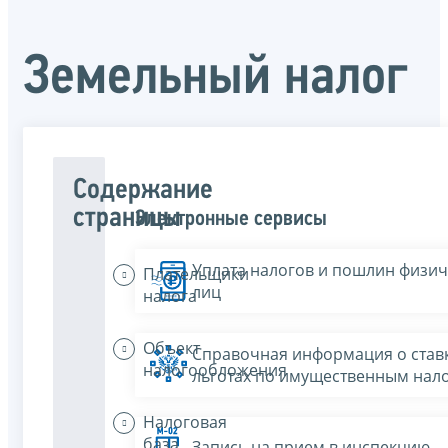
Земельный налог
Содержание
страницы
Электронные сервисы
Уплата налогов и пошлин физич
Плательщики
лиц
налога
Объект
Справочная информация о ставк
налогообложения
льготах по имущественным нал
Налоговая
база
Запись на прием в инспекцию