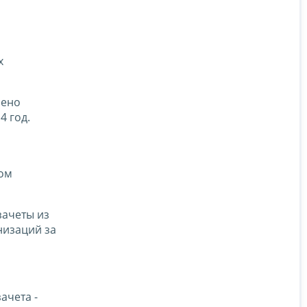
х
лено
4 год.
ном
зачеты из
низаций за
ачета -