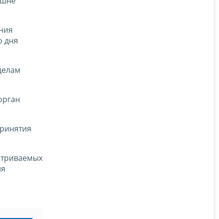
ишне
ения
о дня
делам
орган
принятия
матриваемых
ия