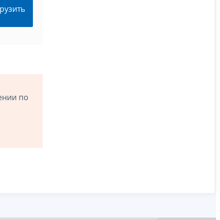
рузить
ении по