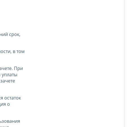
ний срок,
ости, в том
ачете. При
я уплаты
 зачете
я остаток
ция о
льзования