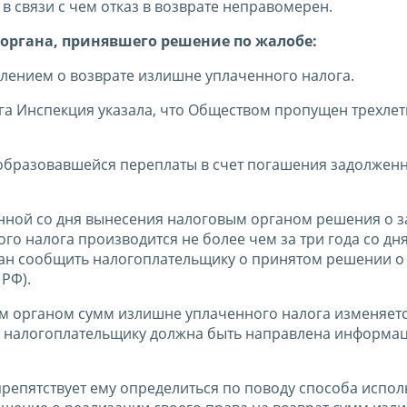
в связи с чем отказ в возврате неправомерен.
органа, принявшего решение по жалобе:
лением о возврате излишне уплаченного налога.
га Инспекция указала, что Обществом пропущен трехлет
образовавшейся переплаты в счет погашения задолженн
енной со дня вынесения налоговым органом решения о з
го налога производится не более чем за три года со дн
зан сообщить налогоплательщику о принятом решении о
 РФ).
м органом сумм излишне уплаченного налога изменяетс
Ф, налогоплательщику должна быть направлена информа
препятствует ему определиться по поводу способа испо