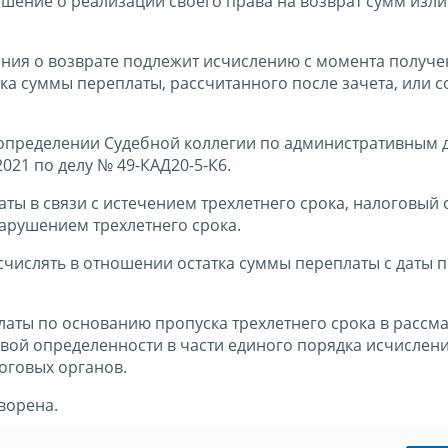
ешение о реализации своего права на возврат сумм изл
ления о возврате подлежит исчислению с момента получ
а суммы переплаты, рассчитанного после зачета, или с
определении Судебной коллегии по административным 
021 по делу № 49-КАД20-5-К6.
ты в связи с истечением трехлетнего срока, налоговый 
нарушением трехлетнего срока.
счислять в отношении остатка суммы переплаты с даты 
платы по основанию пропуска трехлетнего срока в расс
вой определенности в части единого порядка исчислен
оговых органов.
ворена.