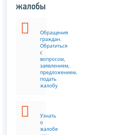
жалобы
Обращения
граждан.
Обратиться
с
вопросом,
заявлением,
предложением,
подать
жалобу
Узнать
о
жалобе