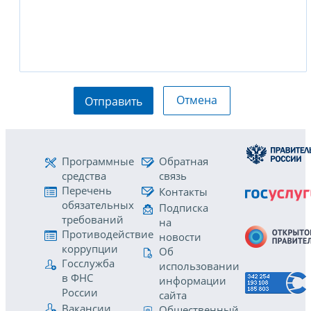
Отмена
Отправить
Программные
Обратная
средства
связь
Перечень
Контакты
обязательных
Подписка
требований
на
Противодействие
новости
коррупции
Об
Госслужба
использовании
в ФНС
информации
России
сайта
Вакансии
Общественный