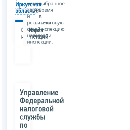
номер,
выбранное
Иркутская
адрес
время
область
):
и
в
реквизиты
налоговую
своей
инспекцию.
Список
Карта
налоговой
инспекций
инспекции.
Управление
Федеральной
налоговой
службы
по