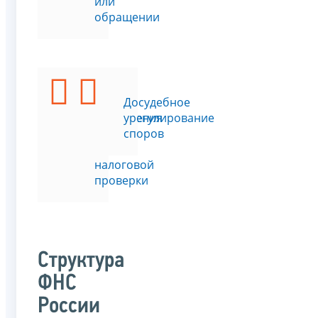
или
обращении
Подать
Досудебное
возражения
урегулирование
на
споров
акт
налоговой
проверки
Структура
ФНС
России