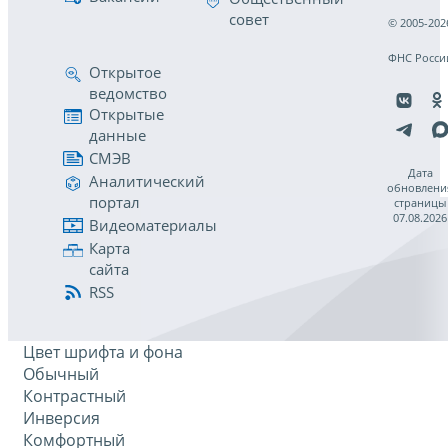
совет
© 2005-202
ФНС Росси
Открытое
ведомство
Открытые
данные
СМЭВ
Дата
Аналитический
обновлени
портал
страницы
07.08.2026
Видеоматериалы
Карта
сайта
RSS
Цвет шрифта и фона
Обычный
Контрастный
Инверсия
Комфортный