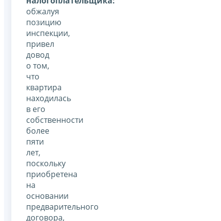
налогоплательщика:
обжалуя
позицию
инспекции,
привел
довод
о том,
что
квартира
находилась
в его
собственности
более
пяти
лет,
поскольку
приобретена
на
основании
предварительного
договора,