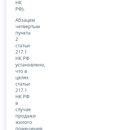
НК
РФ).
Абзацем
четвертым
пункта
2
статьи
217.1
НК РФ
установлено,
что в
целях
статьи
217.1
НК РФ
в
случае
продажи
жилого
помещения,