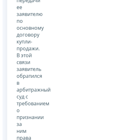
передачи
ее
заявителю
по
основному
договору
купли-
продажи.
В этой
связи
заявитель
обратился
в
арбитражный
суд с
требованием
о
признании
за
ним
права