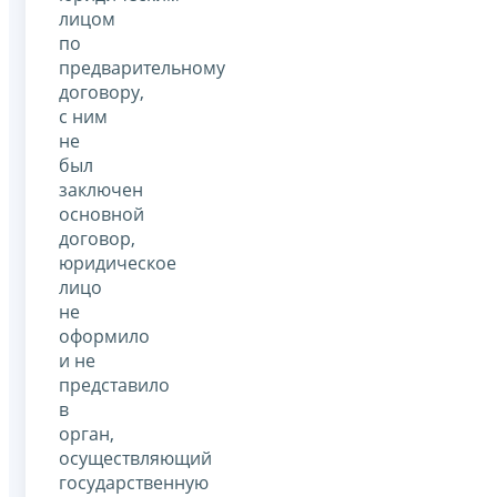
лицом
по
предварительному
договору,
с ним
не
был
заключен
основной
договор,
юридическое
лицо
не
оформило
и не
представило
в
орган,
осуществляющий
государственную