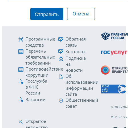
Отмена
Отправить
Программные
Обратная
средства
связь
Перечень
Контакты
обязательных
Подписка
требований
на
Противодействие
новости
коррупции
Об
Госслужба
использовании
в ФНС
информации
России
сайта
Вакансии
Общественный
совет
© 2005-202
ФНС Росси
Открытое
ведомство