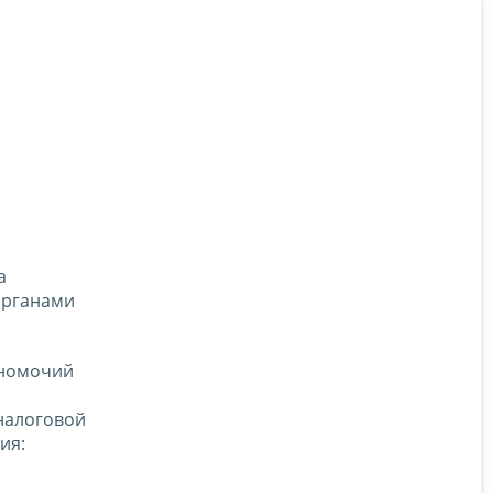
а
органами
лномочий
налоговой
ия: