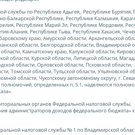
ой службы по Республике Адыгея, Республике Бурятия, 
но-Балкарской Республике, Республике Калмыкия, Карач
релия, Республике Марий Эл, Республике Мордовия, Рес
етия-Алания, Республике Тыва, Республике Хакасия, Чеч
баровскому краю, Амурской области, Архангельской обл
анской области, Белгородской области, Владимирской о
области, Камчатскому краю, Калужской области, Кировс
ской области, Курской области, Липецкой области, Мага
дской области, Орловской области, Псковской области,
сти, Томской области, Тульской области, Ульяновской об
омной области, Чукотскому автономному округу, г. Сев
 полномочий, определенных п. 5.1, наделяются полном
аза».
риториальных органов Федеральной налоговой службы,
я администраторов доходов федерального бюджета» к
альной налоговой службы № 1 по Владимирской област