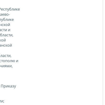
Республике
аево-
публике
енской
асти и
бласти,
кой
данской
ласти,
астополю и
очиями,
 Приказу
и;