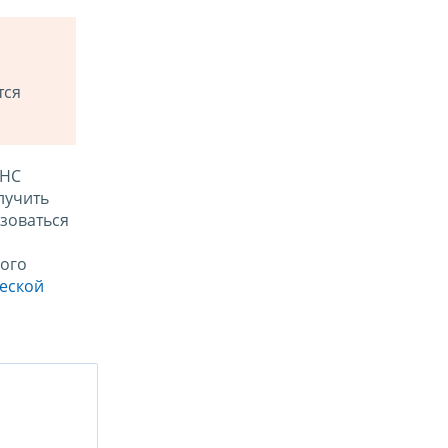
тся
ФНС
лучить
зоваться
ого
ческой