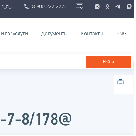
8-800-222-2222
и госуслуги
Документы
Контакты
ENG
Найти
Д-7-8/178@