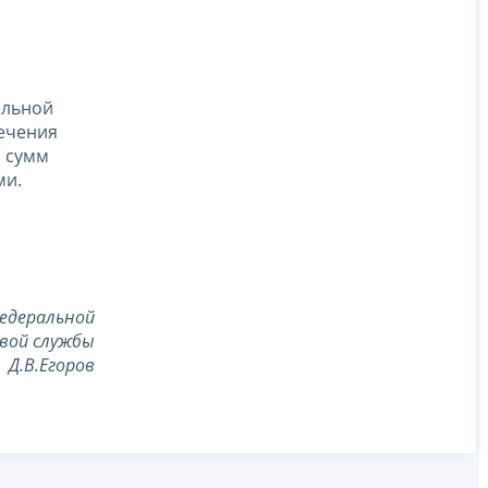
альной
ечения
и сумм
ми.
едеральной
вой службы
Д.В.Егоров