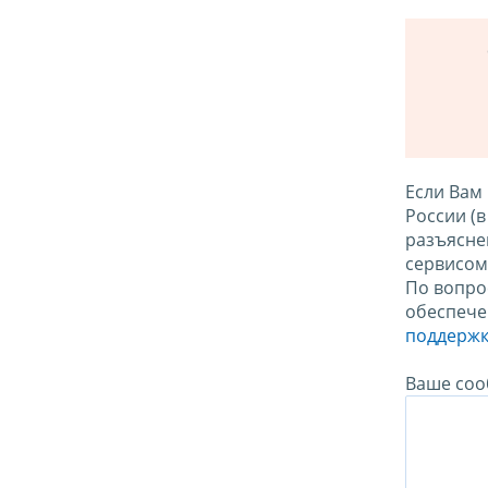
Если Вам
России (
разъясне
сервисо
По вопро
обеспече
поддержк
Ваше соо