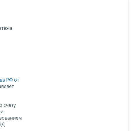
атежа
ва РФ от
авляет
о счету
ии
ьзованием
НД