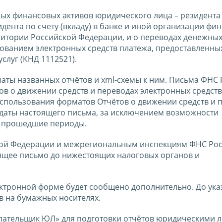
ных финансовых активов юридического лица – резидента
ента по счету (вкладу) в банке и иной организации фи
итории Российской Федерации, и о переводах денежных
зованием электронных средств платежа, предоставленны
луг (КНД 1112521).
ты названных отчётов и xml-схемы к ним. Письма ФНС
в о движении средств и переводах электронных средств
использования форматов Отчётов о движении средств и 
с даты настоящего письма, за исключением возможности
а прошедшие периоды.
кой Федерации и межрегиональным инспекциям ФНС Рос
щее письмо до нижестоящих налоговых органов и
ектронной форме будет сообщено дополнительно. До ук
в на бумажных носителях.
ательщик ЮЛ» для подготовки отчётов юридическими 