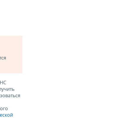
тся
ФНС
лучить
зоваться
ого
ческой