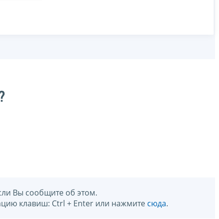
?
сли Вы сообщите об этом.
цию клавиш: Ctrl + Enter или нажмите
сюда
.