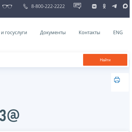
8-800-222-2222
и госуслуги
Документы
Контакты
ENG
Найти
23@