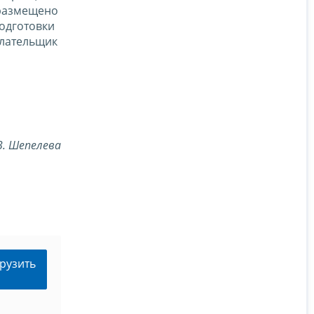
 размещено
одготовки
плательщик
В. Шепелева
рузить