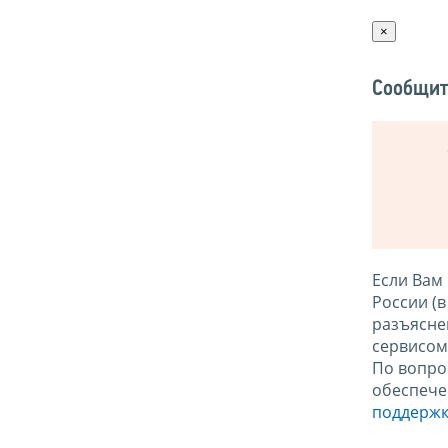
×
Сообщит
Если Вам
России (
разъясне
сервисо
По вопро
обеспече
поддержк