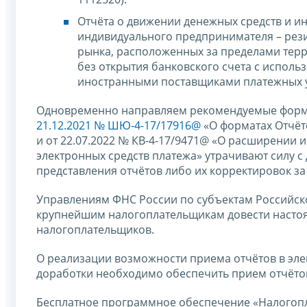
Отчёта о движении денежных средств и и
индивидуального предпринимателя – резид
рынка, расположенных за пределами терр
без открытия банковского счета с исполь
иностранными поставщиками платежных ус
Одновременно направляем рекомендуемые форма
21.12.2021 № ШЮ-4-17/17916@
«О форматах Отчёто
и от 22.07.2022 № КВ-4-17/9471@ «О расширении 
электронных средств платежа» утрачивают силу 
представления отчётов либо их корректировок з
Управлениям ФНС России по субъектам Российс
крупнейшим налогоплательщикам довести настоя
налогоплательщиков.
О реализации возможности приема отчётов в эл
доработки необходимо обеспечить прием отчёто
Бесплатное программное обеспечение «Налогопл