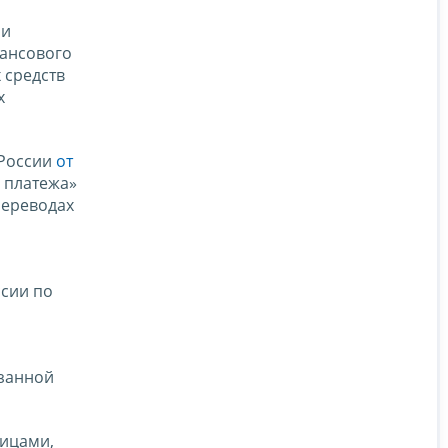
 и
нансового
 средств
х
 России
от
 платежа»
переводах
сии по
азанной
лицами,