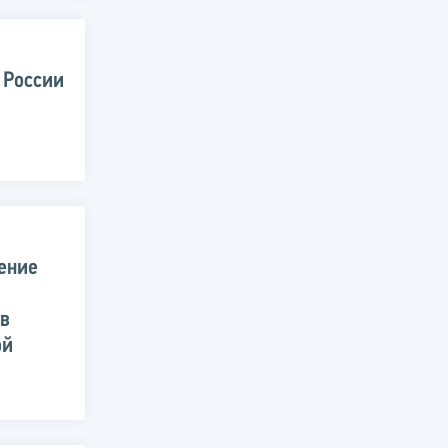
 России
ение
в
ой