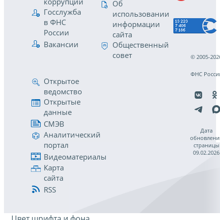
коррупции
Об
Госслужба
использовании
в ФНС
информации
России
сайта
Вакансии
Общественный
совет
© 2005-202
ФНС Росси
Открытое
ведомство
Открытые
данные
СМЭВ
Дата
Аналитический
обновлени
портал
страницы
09.02.2026
Видеоматериалы
Карта
сайта
RSS
Цвет шрифта и фона