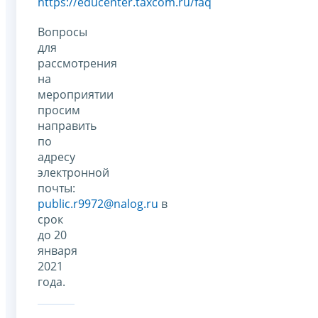
https://educenter.taxcom.ru/faq
Вопросы
для
рассмотрения
на
мероприятии
просим
направить
по
адресу
электронной
почты:
public.r9972@nalog.ru
в
срок
до 20
января
2021
года.