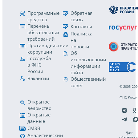
Программные
Обратная
средства
связь
Перечень
Контакты
обязательных
Подписка
требований
на
Противодействие
новости
коррупции
Об
Госслужба
использовании
в ФНС
информации
России
сайта
Вакансии
Общественный
совет
© 2005-202
ФНС Росси
Открытое
ведомство
Открытые
данные
СМЭВ
Дата
Аналитический
обновлени