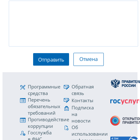
Отмена
Отправить
Программные
Обратная
средства
связь
Перечень
Контакты
обязательных
Подписка
требований
на
Противодействие
новости
коррупции
Об
Госслужба
использовании
в ФНС