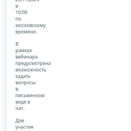
в
10:00
по
московскому
времени.
В
рамках
вебинара
предусмотрена
возможность
задать
вопросы
в
письменном
виде в
чат.
Для
участия