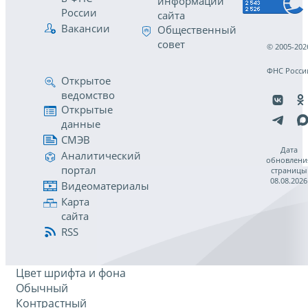
информации
России
сайта
Вакансии
Общественный
совет
© 2005-202
ФНС Росси
Открытое
ведомство
Открытые
данные
СМЭВ
Дата
Аналитический
обновлени
портал
страницы
08.08.2026
Видеоматериалы
Карта
сайта
RSS
Цвет шрифта и фона
Обычный
Контрастный