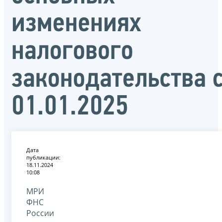
изменениях
налогового
законодательства 
01.01.2025
Дата
публикации:
18.11.2024
10:08
МРИ
ФНС
России