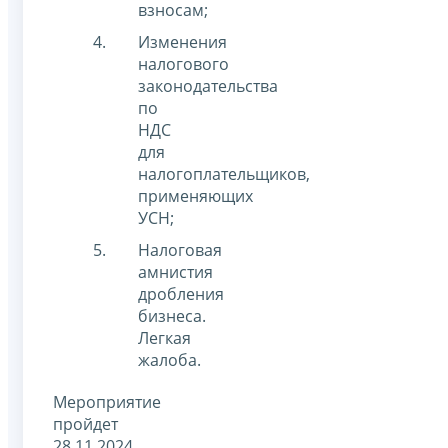
взносам;
Изменения
налогового
законодательства
по
НДС
для
налогоплательщиков,
применяющих
УСН;
Налоговая
амнистия
дробления
бизнеса.
Легкая
жалоба.
Мероприятие
пройдет
28.11.2024