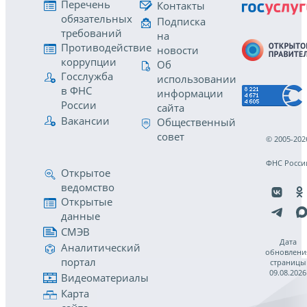
Перечень
Контакты
обязательных
Подписка
требований
на
Противодействие
новости
коррупции
Об
Госслужба
использовании
в ФНС
информации
России
сайта
Вакансии
Общественный
совет
© 2005-202
ФНС Росси
Открытое
ведомство
Открытые
данные
СМЭВ
Дата
Аналитический
обновлени
портал
страницы
09.08.2026
Видеоматериалы
Карта