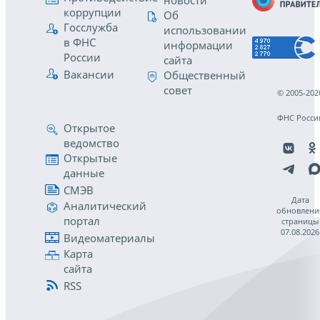
новости
коррупции
Об
Госслужба
использовании
в ФНС
информации
России
сайта
Вакансии
Общественный
совет
© 2005-202
ФНС Росси
Открытое
ведомство
Открытые
данные
СМЭВ
Дата
Аналитический
обновлени
портал
страницы
07.08.2026
Видеоматериалы
Карта
сайта
RSS