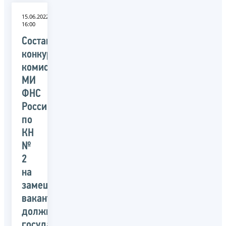
15.06.2022
16:00
Состав
конкурсной
комиссии
МИ
ФНС
России
по
КН
№
2
на
замещение
вакантной
должности
государственной