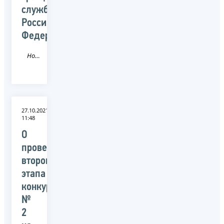
службы
Российской
Федерации
Новость
27.10.2021
11:48
О
проведении
второго
этапа
конкурса
№
2