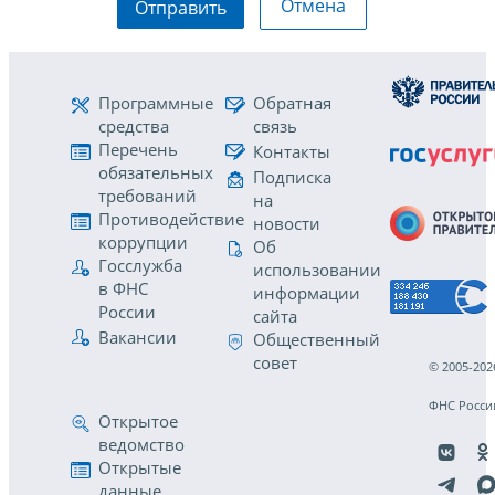
Отмена
Отправить
Программные
Обратная
средства
связь
Перечень
Контакты
обязательных
Подписка
требований
на
Противодействие
новости
коррупции
Об
Госслужба
использовании
в ФНС
информации
России
сайта
Вакансии
Общественный
совет
© 2005-202
ФНС Росси
Открытое
ведомство
Открытые
данные