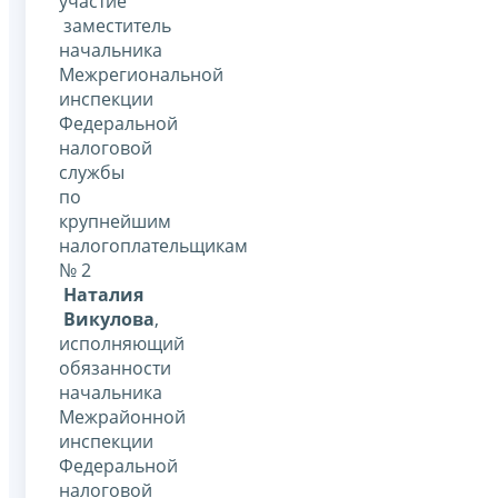
участие
заместитель
начальника
Межрегиональной
инспекции
Федеральной
налоговой
службы
по
крупнейшим
налогоплательщикам
№ 2
Наталия
Викулова
,
исполняющий
обязанности
начальника
Межрайонной
инспекции
Федеральной
налоговой