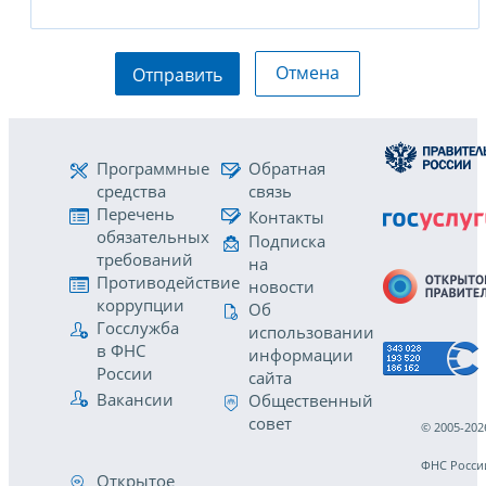
Отмена
Отправить
Программные
Обратная
средства
связь
Перечень
Контакты
обязательных
Подписка
требований
на
Противодействие
новости
коррупции
Об
Госслужба
использовании
в ФНС
информации
России
сайта
Вакансии
Общественный
совет
© 2005-202
ФНС Росси
Открытое