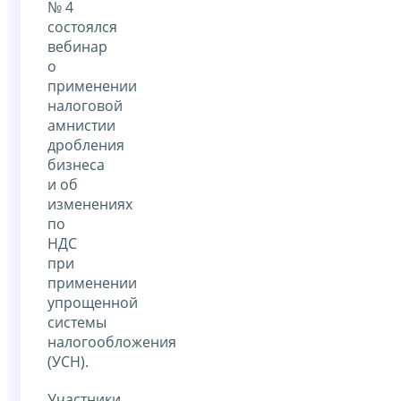
№ 4
состоялся
вебинар
о
применении
налоговой
амнистии
дробления
бизнеса
и об
изменениях
по
НДС
при
применении
упрощенной
системы
налогообложения
(УСН).
Участники