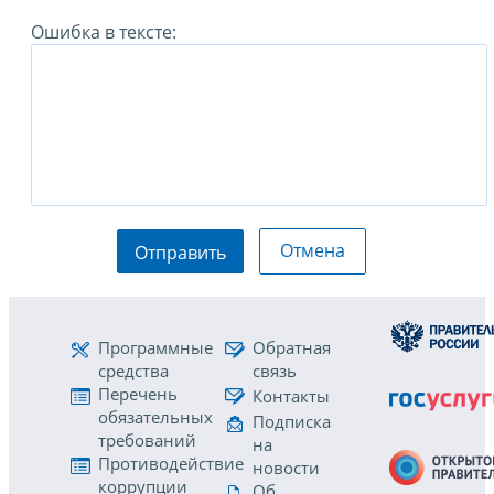
Ошибка в тексте:
Отмена
Отправить
Программные
Обратная
средства
связь
Перечень
Контакты
обязательных
Подписка
требований
на
Противодействие
новости
коррупции
Об