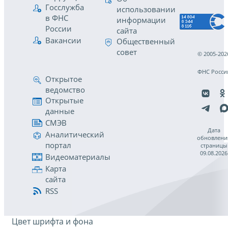
Госслужба
использовании
в ФНС
информации
России
сайта
Вакансии
Общественный
совет
© 2005-202
ФНС Росси
Открытое
ведомство
Открытые
данные
СМЭВ
Дата
Аналитический
обновлени
портал
страницы
09.08.2026
Видеоматериалы
Карта
сайта
RSS
Цвет шрифта и фона