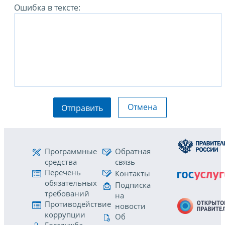
Ошибка в тексте:
Отмена
Отправить
Программные
Обратная
средства
связь
Перечень
Контакты
обязательных
Подписка
требований
на
Противодействие
новости
коррупции
Об