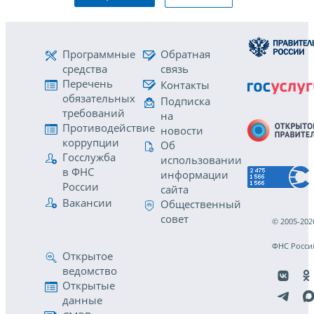
Программные
Обратная
средства
связь
Перечень
Контакты
обязательных
Подписка
требований
на
Противодействие
новости
коррупции
Об
Госслужба
использовании
в ФНС
информации
России
сайта
Вакансии
Общественный
совет
© 2005-202
ФНС Росси
Открытое
ведомство
Открытые
данные