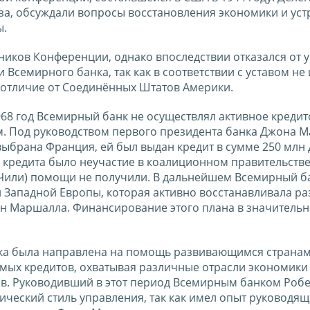
юза, обсуждали вопросы восстановления экономики и уст
ы.
ников Конференции, однако впоследствии отказался от у
Всемирного банка, так как в соответствии с уставом не
отличие от Соединённых Штатов Америки.
1968 год Всемирный банк не осуществлял активное креди
. Под руководством первого президента банка Джона М
 выбрана Франция, ей был выдан кредит в сумме 250 млн
кредита было неучастие в коалиционном правительств
 Чили) помощи не получили. В дальнейшем Всемирный б
н Западной Европы, которая активно восстанавливала 
н Маршалла. Финансирование этого плана в значительн
нка была направлена на помощь развивающимся странам
мых кредитов, охватывая различные отрасли экономики
в. Руководивший в этот период Всемирным банком Роб
ический стиль управления, так как имел опыт руководя