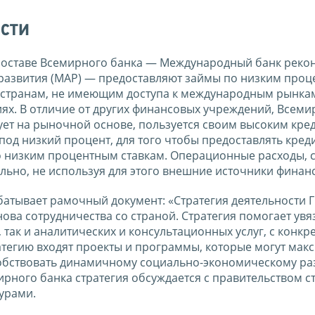
сти
 составе Всемирного банка — Международный банк реко
 развития (МАР) — предоставляют займы по низким про
ов странам, не имеющим доступа к международным рынка
ях. В отличие от других финансовых учреждений, Всеми
ует на рыночной основе, пользуется своим высоким кр
под низкий процент, для того чтобы предоставлять кред
о низким процентным ставкам. Операционные расходы, 
ельно, не используя для этого внешние источники финан
батывает рамочный документ: «Стратегия деятельности 
ова сотрудничества со страной. Стратегия помогает увя
так и аналитических и консультационных услуг, с конк
атегию входят проекты и программы, которые могут мак
обствовать динамичному социально-экономическому ра
рного банка стратегия обсуждается с правительством с
урами.