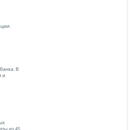
ации:
банка. В
и и
ых
аты из 45