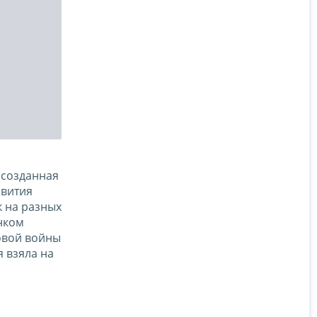
 созданная
звития
 на разных
нком
овой войны
 взяла на