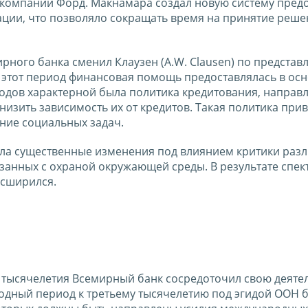
 компании Форд. Макнамара создал новую систему пред
ии, что позволяло сокращать время на принятие реше
ирного банка сменил Клаузен (A.W. Clausen) по предста
 этот период финансовая помощь предоставлялась в ос
годов характерной была политика кредитования, направ
низить зависимость их от кредитов. Такая политика прив
ние социальных задач.
ела существенные изменения под влиянием критики раз
язанных с охраной окружающей среды. В результате спек
асширился.
й тысячелетия Всемирный банк сосредоточил свою деяте
ходный период к третьему тысячелетию под эгидой ООН 