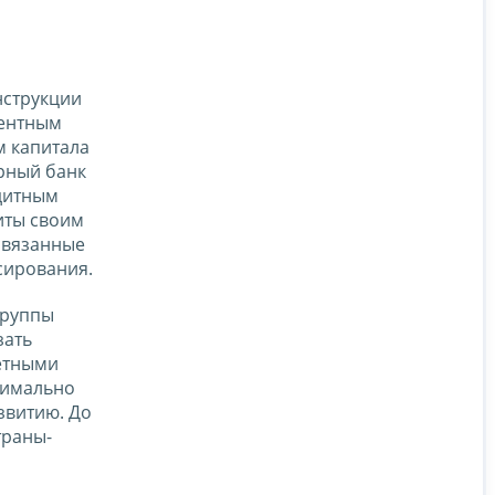
нструкции
центным
м капитала
рный банк
едитным
иты своим
связанные
сирования.
Группы
зать
ретными
симально
звитию. До
траны-