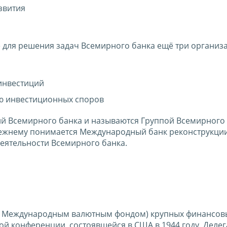
звития
 для решения задач Всемирного банка ещё три организ
инвестиций
ю инвестиционных споров
ий Всемирного банка и называются Группой Всемирного 
ежнему понимается Международный банк реконструкци
деятельности Всемирного банка.
у с Международным валютным фондом) крупных финансов
ой конференции, состоявшейся в США в 1944 году. Делег