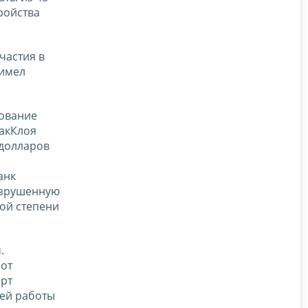
ройства
частия в
 имел
тование
акКлоя
 долларов
е
анк
разрушенную
ой степени
.
 от
ерт
щей работы