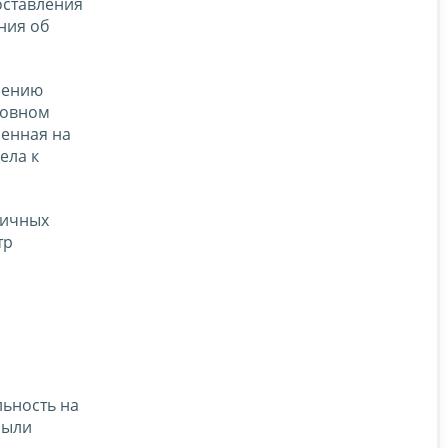
оставления
ния об
влению
новном
ленная на
ела к
личных
тр
льность на
были