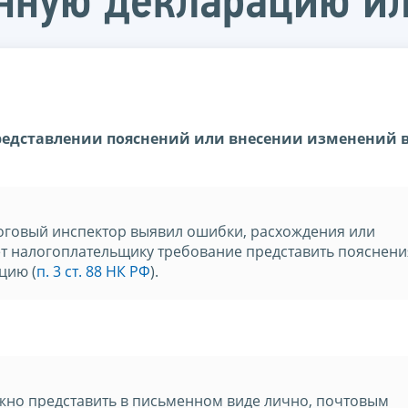
енную декларацию ил
представлении пояснений или внесении изменений 
логовый инспектор выявил ошибки, расхождения или
ет налогоплательщику требование представить пояснени
цию (
п. 3 ст. 88 НК РФ
).
жно представить в письменном виде лично, почтовым