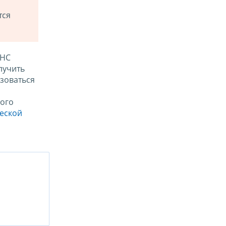
тся
ФНС
лучить
зоваться
ого
ческой