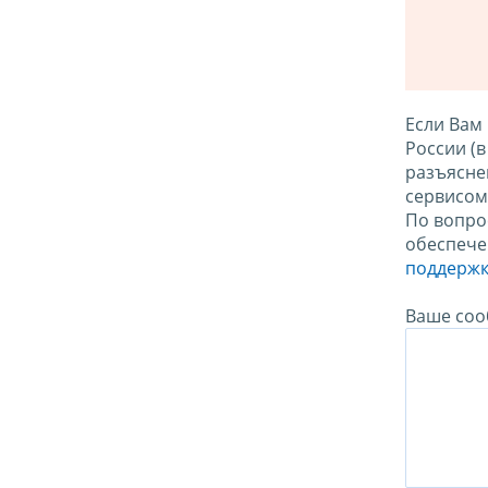
Если Вам
России (
разъясне
сервисо
По вопро
обеспече
поддержк
Ваше соо