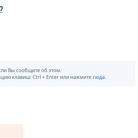
?
сли Вы сообщите об этом.
цию клавиш: Ctrl + Enter или нажмите
сюда
.