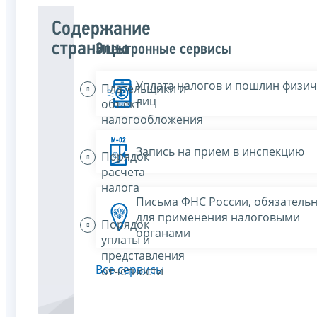
Содержание
страницы
Электронные сервисы
Уплата налогов и пошлин физич
Плательщики и
лиц
объект
налогообложения
Запись на прием в инспекцию
Порядок
расчета
налога
Письма ФНС России, обязатель
для применения налоговыми
Порядок
органами
уплаты и
представления
Все сервисы
отчётности