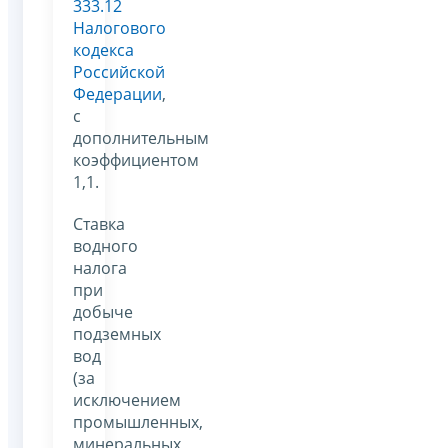
333.12
Налогового
кодекса
Российской
Федерации
,
с
дополнительным
коэффициентом
1,1.
Ставка
водного
налога
при
добыче
подземных
вод
(за
исключением
промышленных,
минеральных,