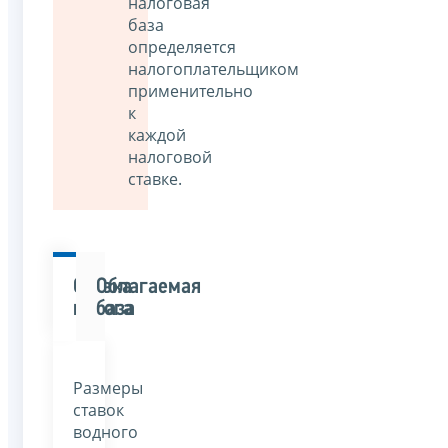
налоговая
база
определяется
налогоплательщиком
применительно
к
каждой
налоговой
ставке.
Ставка
Облагаемая
налога
база
Размеры
ставок
водного