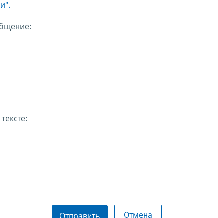
и".
бщение:
тексте:
Отмена
Отправить