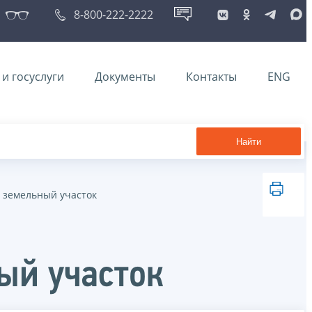
8-800-222-2222
и госуслуги
Документы
Контакты
ENG
Найти
ь земельный участок
ый участок