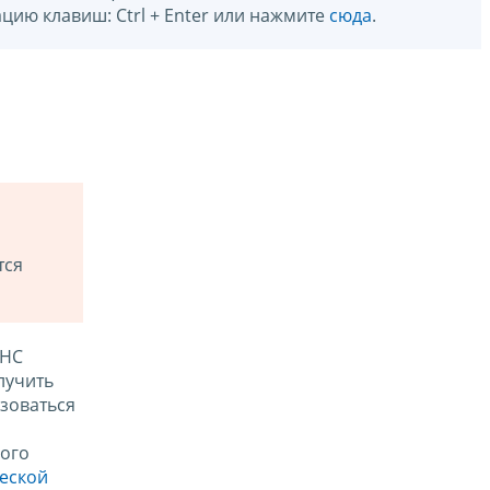
цию клавиш: Ctrl + Enter или нажмите
сюда
.
тся
ФНС
лучить
зоваться
ого
ческой