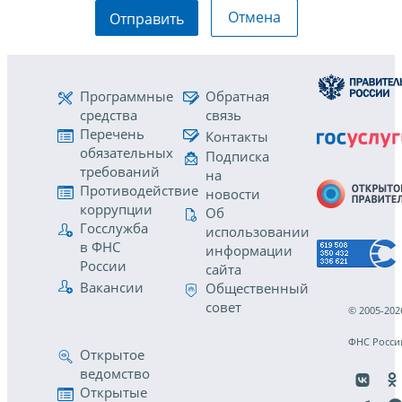
Отмена
Отправить
Программные
Обратная
средства
связь
Перечень
Контакты
обязательных
Подписка
требований
на
Противодействие
новости
коррупции
Об
Госслужба
использовании
в ФНС
информации
России
сайта
Вакансии
Общественный
совет
© 2005-202
ФНС Росси
Открытое
ведомство
Открытые