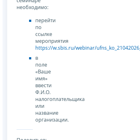
семинаре
необходимо:
перейти
по
ссылке
мероприятия
https://w.sbis.ru/webinar/ufns_ko_21042026
в
поле
«Ваше
имя»
ввести
Ф.И.О.
налогоплательщика
или
название
организации.
Поделиться: