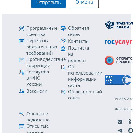
Отмена
Отправить
Программные
Обратная
средства
связь
Перечень
Контакты
обязательных
Подписка
требований
на
Противодействие
новости
коррупции
Об
Госслужба
использовании
в ФНС
информации
России
сайта
Вакансии
Общественный
совет
© 2005-202
ФНС Росси
Открытое
ведомство
Открытые
данные