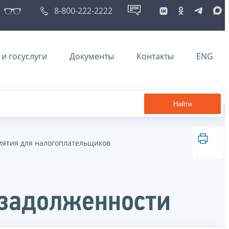
8-800-222-2222
и госуслуги
Документы
Контакты
ENG
Найти
ятия для налогоплательщиков
 задолженности