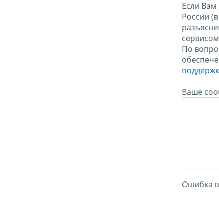
Если Вам
России (
разъясне
сервисо
По вопро
обеспече
поддержк
Ваше соо
Ошибка в 