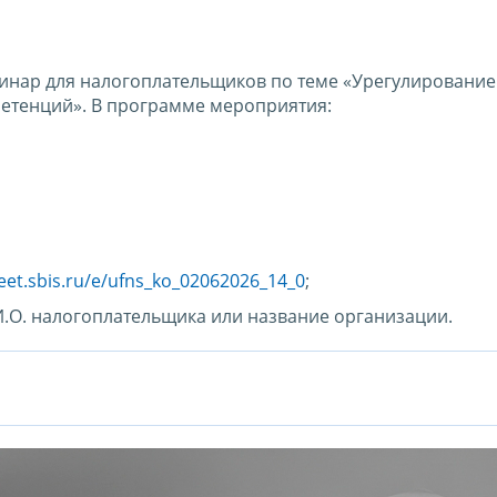
минар для налогоплательщиков по теме «Урегулирование
петенций». В программе мероприятия:
eet.sbis.ru/e/ufns_ko_02062026_14_0
;
И.О. налогоплательщика или название организации.