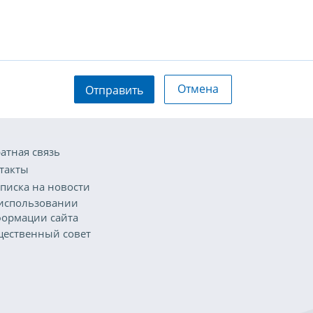
Отмена
Отправить
атная связь
такты
писка на новости
использовании
ормации сайта
ественный совет