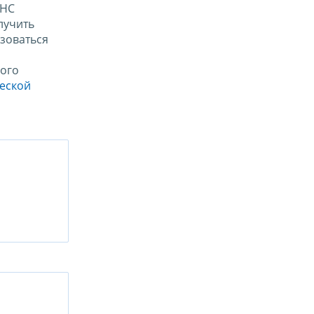
ФНС
лучить
зоваться
ого
ческой