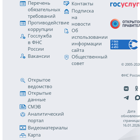
Перечень
Контакты
обязательных
Подписка
требований
на
Противодействие
новости
коррупции
Об
Госслужба
использовании
в ФНС
информации
России
сайта
Вакансии
Общественный
совет
© 2005-202
ФНС Росси
Открытое
ведомство
Открытые
данные
СМЭВ
Дата
Аналитический
обновлени
портал
страницы
16.01.2026
Видеоматериалы
Карта