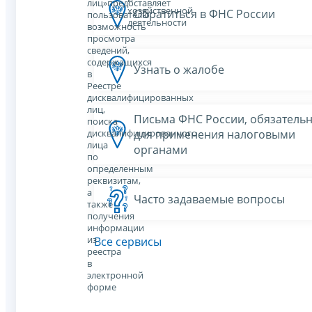
лиц»предоставляет
хозяйственной
Обратиться в ФНС России
пользователю
деятельности
возможность
просмотра
сведений,
содержащихся
Узнать о жалобе
в
Реестре
дисквалифицированных
лиц,
Письма ФНС России, обязатель
поиска
для применения налоговыми
дисквалифицированного
лица
органами
по
определенным
реквизитам,
а
Часто задаваемые вопросы
также
получения
информации
из
Все сервисы
реестра
в
электронной
форме