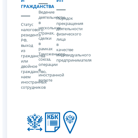
И
ИП
ГРАЖДАНСТВА
Ведение
деятельности
Порядок
в
прекращения
Статус
нескольких
деятельности
налогового
странах,
физического
резидента
сделки
лица
РФ,
в
в
выход
рамках
качестве
из
Таможенного
индивидуального
гражданства
союза,
предпринимателя
или
операции
двойное
в
гражданство,
иностранной
наем
валюте
иностранных
сотрудников