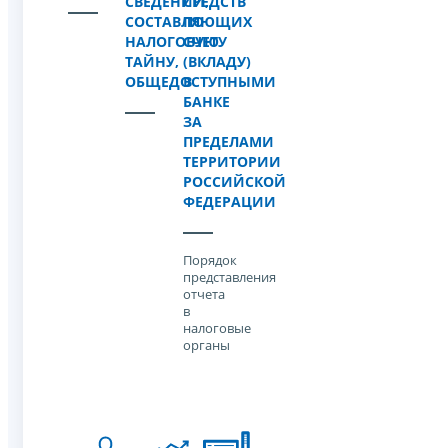
СВЕДЕНИЙ,
СРЕДСТВ
СОСТАВЛЯЮЩИХ
ПО
НАЛОГОВУЮ
СЧЕТУ
ТАЙНУ,
(ВКЛАДУ)
ОБЩЕДОСТУПНЫМИ
В
БАНКЕ
ЗА
ПРЕДЕЛАМИ
ТЕРРИТОРИИ
РОССИЙСКОЙ
ФЕДЕРАЦИИ
Порядок
представления
отчета
в
налоговые
органы