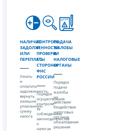
НАЛИЧИЕ
КОНТРОЛЬ
ПОДАЧА
ЗАДОЛЖЕННОСТИ
И
ЖАЛОБЫ
ИЛИ
ПРОВЕРКИ
В
ПЕРЕПЛАТЫ
СО
НАЛОГОВЫЕ
СТОРОНЫ
ОРГАНЫ
ФНС
Узнать
РОССИИ
и
Порядок
оплатить
подачи
задолженность,
жалобы
Порядок
вернуть
на
осуществления
излишне
действия/
контроля
уплаченную
бездействие
за
сумму
налоговых
соблюдением
налога
органов,
законодательства
обжалования
о
решения
налогах