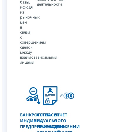
базы,
деятельности
исходя
из
рыночных
цен
в
связи
с
совершением
сделок
между
взаимозависимыми
лицами
БАНКРОТСТВО
СОГЛАСИЕ
ОТЧЕТ
ИНДИВИДУАЛЬНОГО
НА
О
ПРЕДПРИНИМАТЕЛЯ
ПРИЗНАНИЕ
ДВИЖЕНИИ