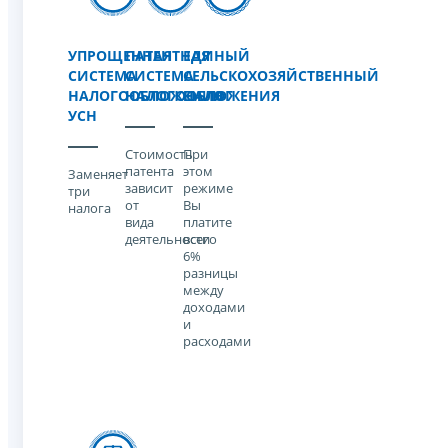
УПРОЩЕННАЯ
ПАТЕНТНАЯ
ЕДИНЫЙ
СИСТЕМА
СИСТЕМА
СЕЛЬСКОХОЗЯЙСТВЕННЫЙ
НАЛОГООБЛОЖЕНИЯ
НАЛОГООБЛОЖЕНИЯ
НАЛОГ
УСН
Стоимость
При
патента
этом
Заменяет
зависит
режиме
три
от
Вы
налога
вида
платите
деятельности
всего
6%
разницы
между
доходами
и
расходами