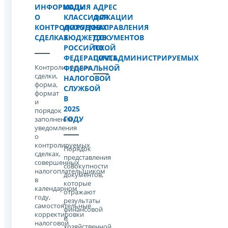
ИНФОРМАЦИЯ
КОДЫ
АДРЕС
О
КЛАССИФИКАЦИИ
ДЛЯ
КОНТРОЛИРУЕМЫХ
ДОХОДОВ
НАПРАВЛЕНИЯ
СДЕЛКАХ
БЮДЖЕТОВ
ДОКУМЕНТОВ
РОССИЙСКОЙ
ПО
ФЕДЕРАЦИИ,АДМИНИСТРИРУЕМЫХ
ПОЧТЕ
Контролируемые
ФЕДЕРАЛЬНОЙ
сделки,
НАЛОГОВОЙ
форма,
СЛУЖБОЙ
формат
В
и
2025
порядок
ГОДУ
заполнения
уведомления
о
контролируемых
Порядок
сделках,
представления
совершенных
совокупности
налогоплательщиком
документов,
в
которые
календарном
отражают
году,
результаты
самостоятельные
финансовой
корректировки
и
налоговой
хозяйственной