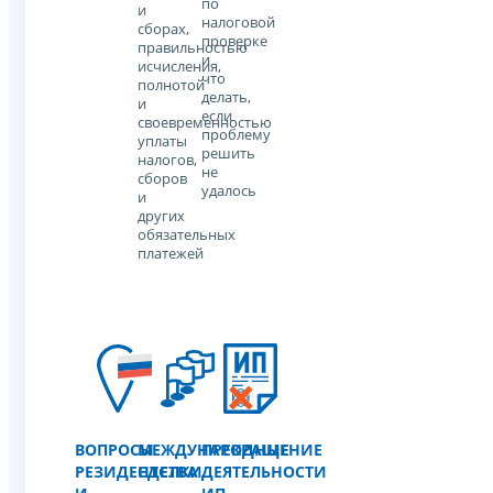
по
и
налоговой
сборах,
проверке
правильностью
и
исчисления,
что
полнотой
делать,
и
если
своевременностью
проблему
уплаты
решить
налогов,
не
сборов
удалось
и
других
обязательных
платежей
ВОПРОСЫ
МЕЖДУНАРОДНЫЕ
ПРЕКРАЩЕНИЕ
РЕЗИДЕНТСТВА
СДЕЛКИ
ДЕЯТЕЛЬНОСТИ