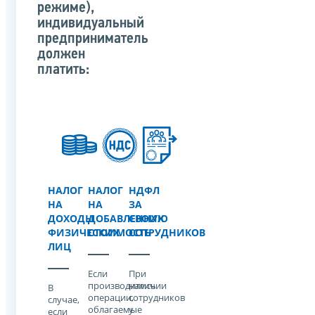
режиме),
индивидуальный
предприниматель
должен
платить:
НАЛОГ
НАЛОГ
НДФЛ
НА
НА
ЗА
ДОХОДЫ
ДОБАВЛЕННУЮ
СВОИХ
ФИЗИЧЕСКИХ
СТОИМОСТЬ
СОТРУДНИКОВ
ЛИЦ
Если
При
производились
наличии
В
операции,
сотрудников
случае,
облагаемые
у
если