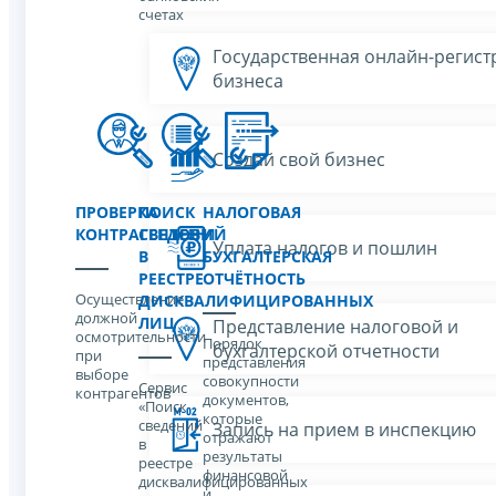
счетах
Государственная онлайн-регист
бизнеса
Создай свой бизнес
ПРОВЕРКА
ПОИСК
НАЛОГОВАЯ
КОНТРАГЕНТОВ
СВЕДЕНИЙ
И
Уплата налогов и пошлин
В
БУХГАЛТЕРСКАЯ
РЕЕСТРЕ
ОТЧЁТНОСТЬ
Осуществление
ДИСКВАЛИФИЦИРОВАННЫХ
должной
ЛИЦ
Представление налоговой и
осмотрительности
Порядок
бухгалтерской отчетности
при
представления
выборе
совокупности
Сервис
контрагентов
документов,
«Поиск
которые
сведений
Запись на прием в инспекцию
отражают
в
результаты
реестре
финансовой
дисквалифицированных
и