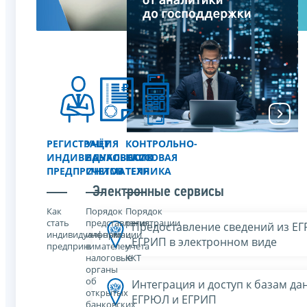
РЕГИСТРАЦИЯ
УЧЁТ
КОНТРОЛЬНО-
ИНДИВИДУАЛЬНОГО
БАНКОВСКИХ
КАССОВАЯ
ПРЕДПРИНИМАТЕЛЯ
СЧЕТОВ
ТЕХНИКА
Электронные сервисы
Как
Порядок
Порядок
стать
представления
регистрации
Предоставление сведений из Е
индивидуальным
информации
и
ЕГРИП в электронном виде
предпринимателем
в
учета
налоговые
ККТ
органы
об
Интеграция и доступ к базам да
открытых
ЕГРЮЛ и ЕГРИП
банковских