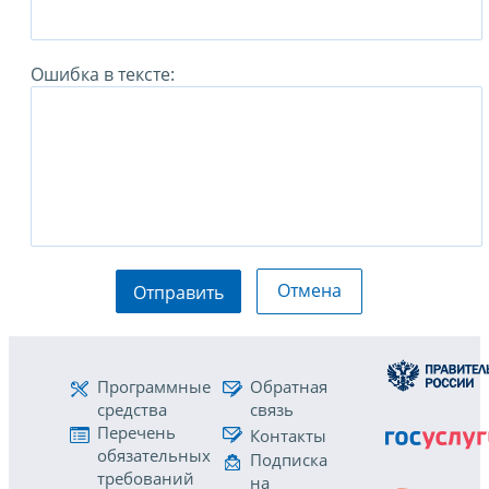
Ошибка в тексте:
Отмена
Отправить
Программные
Обратная
средства
связь
Перечень
Контакты
обязательных
Подписка
требований
на