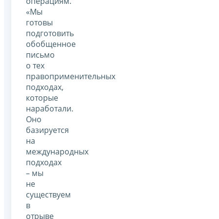
операциям.
«Мы
готовы
подготовить
обобщенное
письмо
о тех
правоприменительных
подходах,
которые
наработали.
Оно
базируется
на
международных
подходах
– мы
не
существуем
в
отрыве