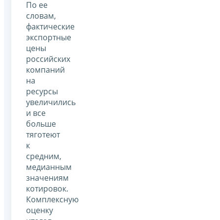
По ее
словам,
фактические
экспортные
цены
российских
компаний
на
ресурсы
увеличились
и все
больше
тяготеют
к
средним,
медианным
значениям
котировок.
Комплексную
оценку