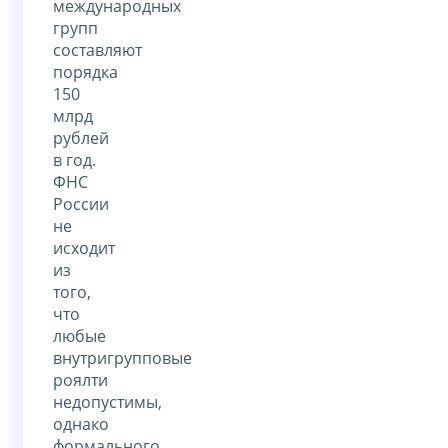
международных
групп
составляют
порядка
150
млрд
рублей
в год.
ФНС
России
не
исходит
из
того,
что
любые
внутригрупповые
роялти
недопустимы,
однако
формального