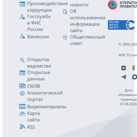
Противодействие
новости
коррупции
Об
Госслужба
использовании
в ФНС
информации
России
сайта
Вакансии
Общественный
совет
© 2005-202
ФНС Росси
Открытое
ведомство
Открытые
данные
СМЭВ
Дата
Аналитический
обновлени
портал
страницы
07.08.2026
Видеоматериалы
Карта
сайта
RSS