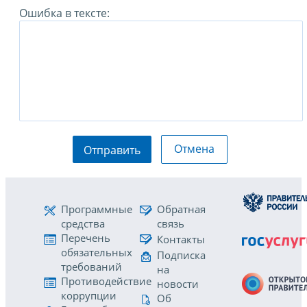
Ошибка в тексте:
Отмена
Отправить
Программные
Обратная
средства
связь
Перечень
Контакты
обязательных
Подписка
требований
на
Противодействие
новости
коррупции
Об