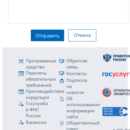
Отмена
Отправить
Программные
Обратная
средства
связь
Перечень
Контакты
обязательных
Подписка
требований
на
Противодействие
новости
коррупции
Об
Госслужба
использовании
в ФНС
информации
России
сайта
Вакансии
Общественный
совет
© 2005-202