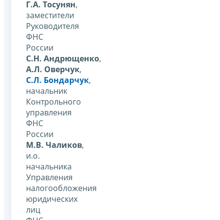
Г.А. Тосунян
,
заместители
Руководителя
ФНС
России
С.Н. Андрющенко
,
А.Л. Оверчук
,
С.Л. Бондарчук
,
начальник
Контрольного
управления
ФНС
России
М.В. Чаликов
,
и.о.
начальника
Управления
налогообложения
юридических
лиц