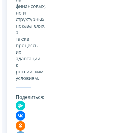
финансовых,
но и
структурных
показателях,
а
также
процессы
их
адаптации
к
российским
условиям.
Поделиться: