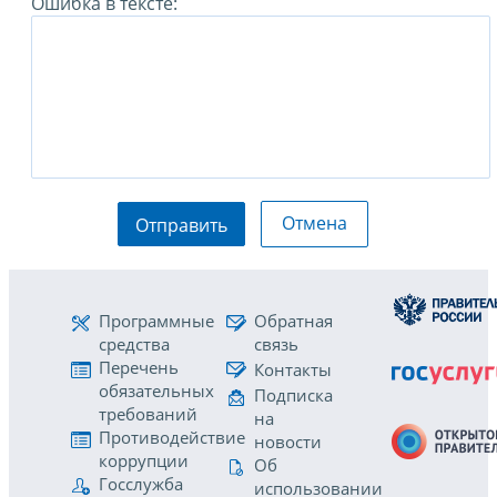
Ошибка в тексте:
Отмена
Отправить
Программные
Обратная
средства
связь
Перечень
Контакты
обязательных
Подписка
требований
на
Противодействие
новости
коррупции
Об
Госслужба
использовании