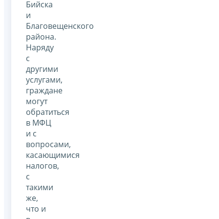
Бийска
и
Благовещенского
района.
Наряду
с
другими
услугами,
граждане
могут
обратиться
в МФЦ
и с
вопросами,
касающимися
налогов,
с
такими
же,
что и