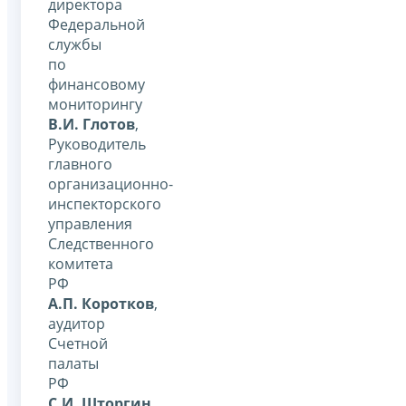
директора
Федеральной
службы
по
финансовому
мониторингу
В.И. Глотов
,
Руководитель
главного
организационно-
инспекторского
управления
Следственного
комитета
РФ
А.П. Коротков
,
аудитор
Счетной
палаты
РФ
С.И. Шторгин
,