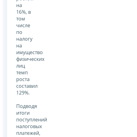
на
16%, в
том
числе
по
налогу
на
имущество
физических
лиц
темп
роста
составил
129%.
Подводя
итоги
поступлений
налоговых
платежей,