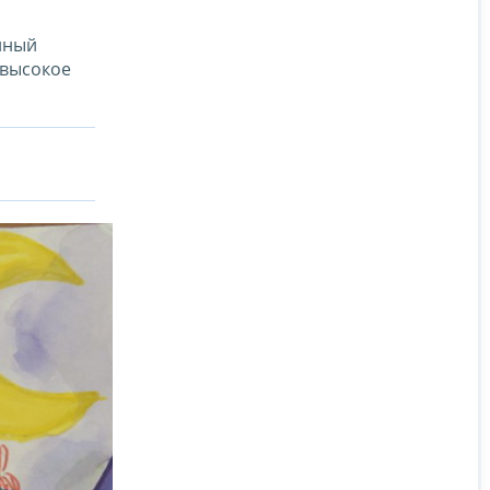
нный
 высокое