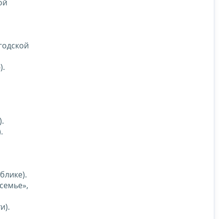
ой
годской
).
.
.
блике).
 семье»,
и).