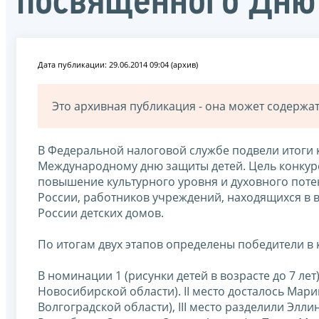
посвященного Дню
Дата публикации: 29.06.2014 09:04 (архив)
Это архивная публикация - она может содерж
В Федеральной налоговой службе подвели итоги 
Международному дню защиты детей. Цель конкурс
повышение культурного уровня и духовного пот
России, работников учреждений, находящихся в в
России детских домов.
По итогам двух этапов определены победители в
В номинации 1 (рисунки детей в возрасте до 7 ле
Новосибирской области). II место досталось Мар
Волгоградской области), III место разделили Элл