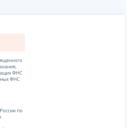
вященного
знания,
жащих ФНС
ефных ФНС
 России по
о