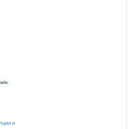
ужба
пции и