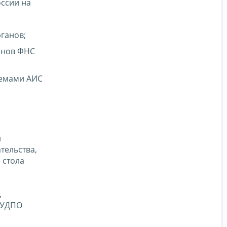
ссии на
ганов;
анов ФНС
темами АИС
и
тельства,
 стола
,
ОУДПО