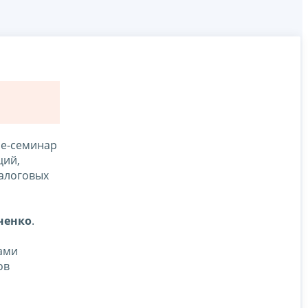
ие-семинар
ций,
налоговых
ченко
.
ами
ов