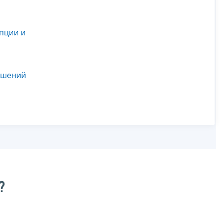
пции и
ушений
?