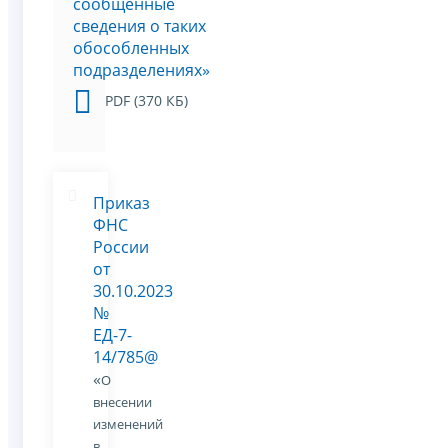
сообщенные
сведения о таких
обособленных
подразделениях»
PDF (370 КБ)
Приказ
ФНС
России
от
30.10.2023
№
ЕД-7-
14/785@
«
О
внесении
изменений
в