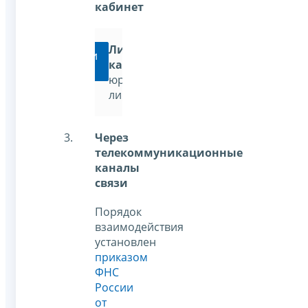
кабинет
Личный
Перейти
кабинет
юридического
лица
Через
телекоммуникационные
каналы
связи
Порядок
взаимодействия
установлен
приказом
ФНС
России
от