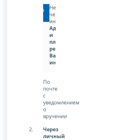
Непосредственно
Перейти
через
инспекцию:
Адрес
и
платежные
реквизиты
Вашей
инспекции
По
почте
с
уведомлением
о
вручении
Через
личный