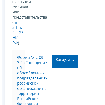
(закрытии
филиала
или
представительства)
(
пп.
3.1 п.
2 с. 23
НК
РФ
).
Форма № С-09-
Загрузить
3-2 «Сообщение
об
обособленных
подразделениях
российской
организации на
территории
Российской
Федерации,