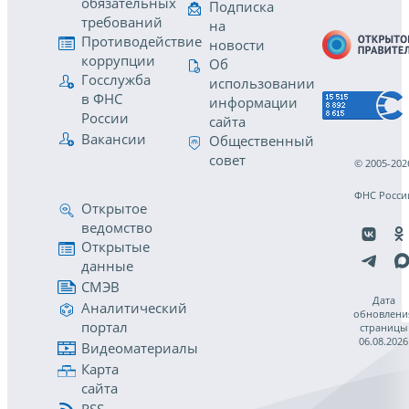
обязательных
Подписка
требований
на
Противодействие
новости
коррупции
Об
Госслужба
использовании
в ФНС
информации
России
сайта
Вакансии
Общественный
совет
© 2005-202
ФНС Росси
Открытое
ведомство
Открытые
данные
СМЭВ
Дата
Аналитический
обновлени
портал
страницы
06.08.2026
Видеоматериалы
Карта
сайта