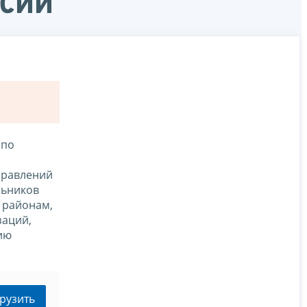
ссии
 по
правлений
льников
 районам,
заций,
ию
рузить