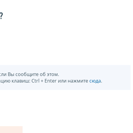
?
сли Вы сообщите об этом.
цию клавиш: Ctrl + Enter или нажмите
сюда
.