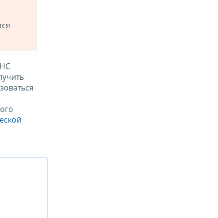
тся
ФНС
лучить
зоваться
ого
ческой