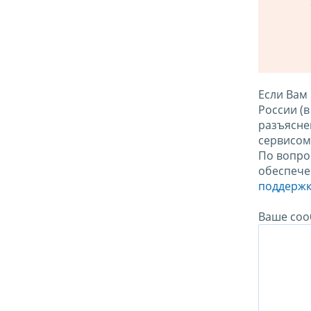
Если Вам
России (
разъясне
сервисо
По вопро
обеспече
поддержк
Ваше соо